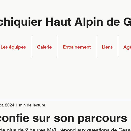
chiquier Haut Alpin de 
Les équipes
Galerie
Entrainement
Liens
Ag
ct. 2024
1 min de lecture
onfie sur son parcours
 de plus de 2 heures MVL répond aux questions de Césa