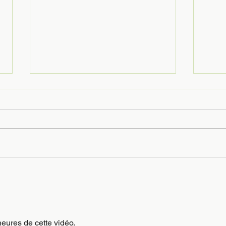
Tournois Rapides de
Cha
Pierrevert
Jeu
heures de cette vidéo.