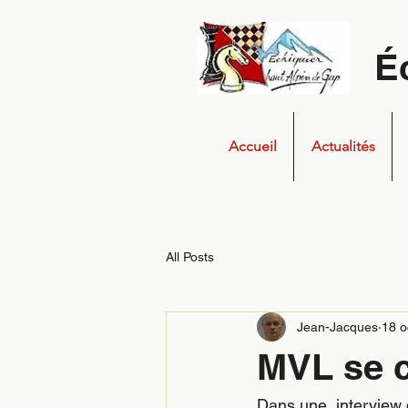
É
Accueil
Actualités
All Posts
Jean-Jacques
18 o
MVL se c
Dans une  interview