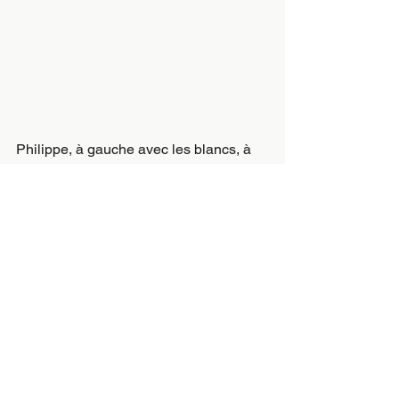
Philippe, à gauche avec les blancs, à 
la lutte pour obtenir le point de la gagne.
Voir tout
Posts récents