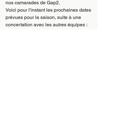
nos camarades de Gap2.
Voici pour l'instant les prochaines dates 
prévues pour la saison, suite à une 
concertation avec les autres équipes :
Samedi 18 janvier, Gap1-Gap2 à Gap
Samedi 01 février, Gap1-Le Puy Ste-
Reparade à Gap
Samedi 15 mars, Meyreuil2-Gap1 à 
Gap
Je n’ai pas la date définitive de la 
ronde 7 (week-end du 29-30 mars).
Voir tout
Posts récents