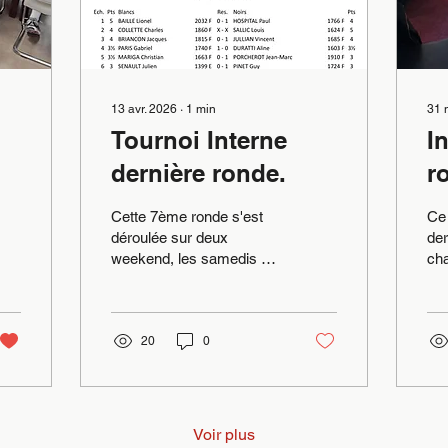
13 avr. 2026
∙
1
min
31 
Tournoi Interne
I
dernière ronde.
r
Cette 7ème ronde s'est
Ce 
déroulée sur deux
der
weekend, les samedis 4
cha
et 11 avril. Elle s'est
Dou
ouverte avec un
Nat
hommage rempli
vic
d'émotions à la mémoire
20
0
All
de notre ami Didier qui
con
nous a quitté bien trop tôt.
sig
Nous pensons beaucoup
de
à lui. Pour la partie
l'é
Voir plus
sportive, je laisse la
c'