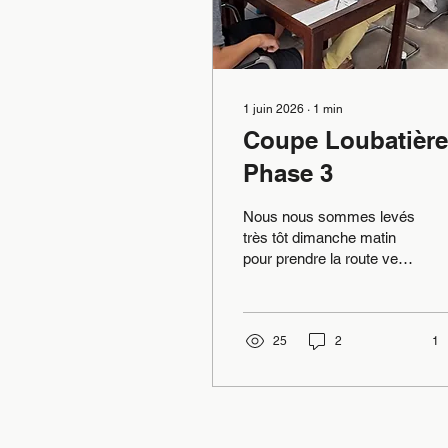
1 juin 2026
∙
1
min
Coupe Loubatière
Phase 3
Nous nous sommes levés
très tôt dimanche matin
pour prendre la route vers
Marseille. Nous étions
une équipe de "jeunes". 75
ans de moyenne d'âge
(74,8 pour être précis).
25
2
1
comme prévu face à toute
une armada de jeunes
joueurs aux dents longues
nous n'avons pas fait le
poid. Seul, Christian a tiré