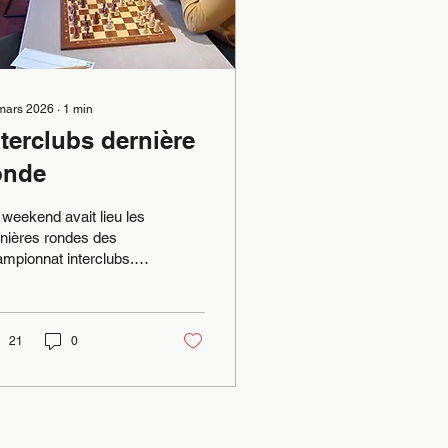
mars 2026
∙
1
min
nterclubs dernière
onde
weekend avait lieu les
nières rondes des
mpionnat interclubs.
ble ronde pour la
ionale 3 et double
toire. Samedi contre
auch 4-1 et dimanche
21
0
tre Aubagne 4-1. Á
naler les deux victoires
 Paul. Dimanche Gap 2,
quipe de Jean-Paul,
est également imposée