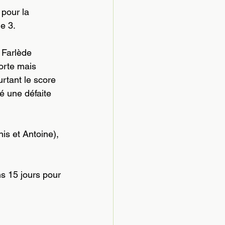
pour la 
e 3.
 Farlède 
orte mais 
tant le score 
é une défaite 
is et Antoine), 
s 15 jours pour 